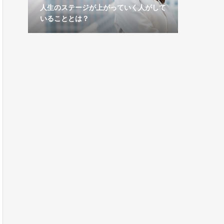
の見つ
人生のステージが上がっていく人がして
相性では
いることとは？
る方法